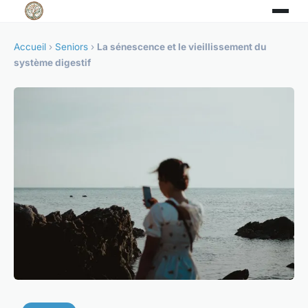
Accueil
›
Seniors
›
La sénescence et le vieillissement du
système digestif